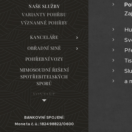
Po
NAŠE SLUŽBY
Za
VARIANTY POHŘBU
VÝZNAMNÉ POHŘBY
Hu
KANCELÁŘE
Sv
OBŘADNÍ SINĚ
Př
POHŘEBNÍ VOZY
Ti
MIMOSOUDNÍ ŘEŠENÍ
Sl
SPOTŘEBITELSKÝCH
a 
SPORŮ
KONTAKT
BANKOVNÍ SPOJENÍ:
Moneta č. ú.: 182498822/0600