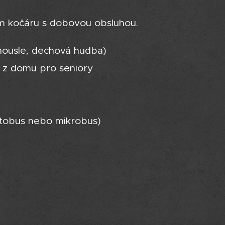
ím kočáru s dobovou obsluhou.
housle, dechová hudba)
, z domu pro seniory
utobus nebo mikrobus)