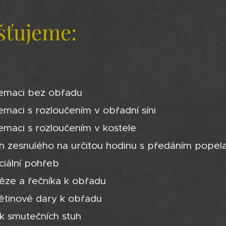
šťujeme:
emaci bez obřadu
emaci s rozloučením v obřadní síni
emaci s rozloučením v kostele
h zesnulého na určitou hodinu s předáním popel
ciální pohřeb
ěze a řečníka k obřadu
ětinové dary k obřadu
sk smutečních stuh