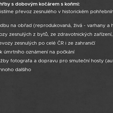
hřby s dobovým kočárem s koňmi:
jistíme převoz zesnulého v historickém pohřebn
dbu na obřad (reprodukovaná, živá - varhany a 
ozy zesnulých z bytů, ze zdravotnických zařízení
evozy zesnulých po celé ČR i ze zahraničí
sk úmrtního oznámení na počkání
užby fotografa a dopravu pro smuteční hosty (a
mnoho dalšího