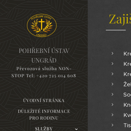
Zaji
POHŘEBNÍ ÚSTAV
Kr
UNGRÁD
Kr
Převozová služba NON-
Kr
STOP Tel:
+420 725 014 608
Že
So
ÚVODNÍ STRÁNKA
Kn
DŮLEŽITÉ INFORMACE
Kv
PRO RODINU
Ti
SLUŽBY