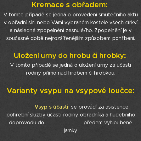
Kremace s obřadem:
V tomto případě se jedná o provedení smutečního aktu
v obřadní síni nebo Vámi vybraném kostele všech církví
a následné zpopelnění zesnulé/ho. Zpopelnění je v
současné době nejrozšířenějším způsobem pohřbení.
Uložení urny do hrobu či hrobky:
V tomto případě se jedná o uložení urny za účasti
rodiny přímo nad hrobem či hrobkou.
Varianty vsypu na vsypové loučce:
Vsyp s účasti:
se provádí za asistence
pohřební služby, účasti rodiny, obřadníka a hudebního
doprovodu do předem vyhloubené
jamky.