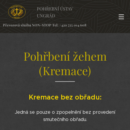
POHŘEBNÍ ÚSTAV
UNGRÁD
Převozová služba NON-STOP Tel:
+420 725 014 608
Pohřbení žehem
(Kremace)
Kremace bez obřadu:
Je
dná se
pouze o zpopelnění bez provedení
smutečního obřad
u.